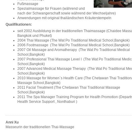
Fußmassage
Spezialmassage für Frauen (während und
nach der Schwangerschaft sowie während der Wechseljahre)
Anwendungen mit original thailändischen Kräuterstempeln
Qualifikationen:
seit 2002 Ausbildung in der traditionellen Thaimassage (Chaidee Mass
Bangkok und Phuket)
2004 Thai Massage (The Wat Po Traditional Medical School,Bangkok)
2006 Footmassage (The Wat Po Traditional Medical School,Bangkok)
2007 Oil Massage and Aromatherapy (The Wat Po Traditional Medical
School,Bangkok)
2007 Professional Thai Massage Level I (The Wat Po Traditional Medic
School,Bangkok)
2007 Advanced Medical Massage Therapy (The Wat Po Traditional Med
School,Bangkok)
2010 Massage for Women´s Health Care (The Chetawan Thai Tradition
Massage School,Bangkok)
2011 Facial Treatment (The Chetawan Thai Traditional Massage
School,Bangkok)
2011 The Spa Manager Training Program for Health Promotion (Depart
Health Service Support , Nonthaburi )
Anni Xu
Masseurin der traditionellen Thai-Massage