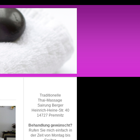
Traditionelle
Thai-Massage
Sairung Berger
Heinrich-Heine-Str. 40
14727 Premnitz
Behandlung gewünscht?
Rufen Sie mich einfach in
der Zeit von Montag bis