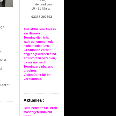
Freitag
in der Zeit von
19 - 21 Uhr an:
03386 200793
age
Aus aktuellem Anlass
ein Hinweis :
Termine die nicht
wahrgenommen oder
nicht mindestens
24 Stunden vorher
al
abgesagt werden sind
ab sofort zu bezahlen,
ical
da wir nur nach
Terminvereinbarung
al
arbeiten.
Vielen Dank für Ihr
Verständnis.
ment of
Aktuelles :
Bitte nehmen Sie Ihren
Massagetermin nur