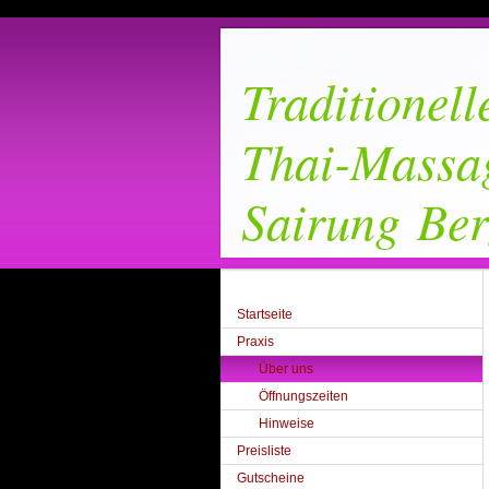
Traditionell
Thai-Massa
Sairung Ber
Startseite
Praxis
Über uns
Öffnungszeiten
Hinweise
Preisliste
Gutscheine