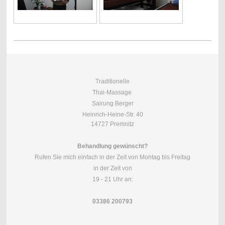
Traditionelle
Thai-Massage
Sairung Berger
Heinrich-Heine-Str. 40
14727 Premnitz
Behandlung gewünscht?
Rufen Sie mich einfach in der Zeit von Montag bis Freitag
in der Zeit von
19 - 21 Uhr an:
03386 200793